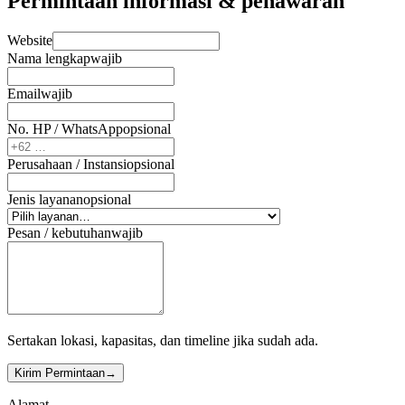
Permintaan informasi & penawaran
Website
Nama lengkap
wajib
Email
wajib
No. HP / WhatsApp
opsional
Perusahaan / Instansi
opsional
Jenis layanan
opsional
Pesan / kebutuhan
wajib
Sertakan lokasi, kapasitas, dan timeline jika sudah ada.
Kirim Permintaan
→
Alamat