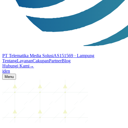
PT Telematika Media Solusi
AS151569
· Lampung
Tentang
Layanan
Cakupan
Partner
Blog
Hubungi Kami
→
id
en
Menu