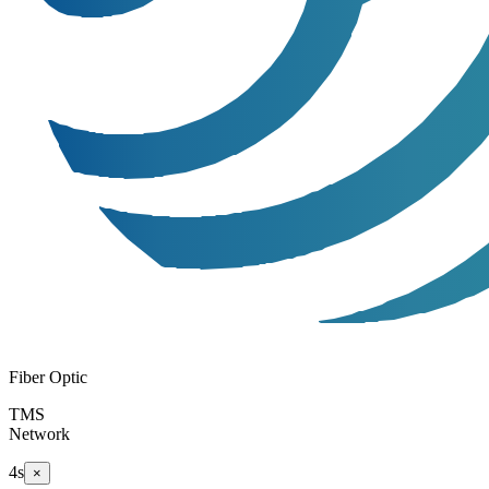
Fiber Optic
TMS
Network
3
s
×