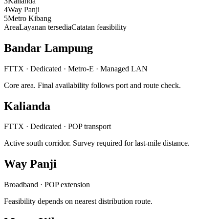
3
Kalianda
4
Way Panji
5
Metro Kibang
Area
Layanan tersedia
Catatan feasibility
Bandar Lampung
FTTX · Dedicated · Metro-E · Managed LAN
Core area. Final availability follows port and route check.
Kalianda
FTTX · Dedicated · POP transport
Active south corridor. Survey required for last-mile distance.
Way Panji
Broadband · POP extension
Feasibility depends on nearest distribution route.