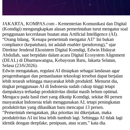
JAKARTA, KOMPAS.com - Kementerian Komunikasi dan Digital
(Komdigi) mengungkapkan alasan pemerintahan turut mengatur soal
penggunaan kecerdasan buatan atau Artificial Intelligence (AI).
“Orang bilang, ‘Kenapa pemerintah mengatur AI?’ Ini bukan
compliance (kepatuhan), ini adalah enabler (pendorong),” ujar
Direktur Jenderal Ekosistem Digital Komdigi, Edwin Hidayat
Abdullah, saat berpidato dalam acara Digital Ecosystem Alignment
(DEAL) di Dharmawangsa, Kebayoran Baru, Jakarta Selatan,
Selasa (23/6/2026).
Edwin mengatakan, regulasi AI disiapkan sebagai landasan agar
pengembangan dan pemanfaatan teknologi tersebut dapat berjalan
lebih terarah sehingga masyarakat lebih produktif. Menurut dia,
tingkat penggunaan AI di Indonesia sudah cukup tinggi tetapi
dampaknya terhadap produktivitas dinilai masih belum optimal.
Mengacu pada hasil riset yang dikutip Komdigi, sekitar 80 persen
masyarakat Indonesia telah menggunakan AI, tetapi peningkatan
produktivitas yang dihasilkan baru mencapai 13 persen.
“Pemerintah mengatakan, jika prioritas ini dikerjakan, maka
produktivitas AI ini bisa lebih tumbuh lagi. Sehingga AI tidak lagi
identik dengan deepfake, penipuan, atau scam,” kata dia.