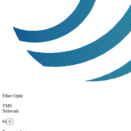
Fiber Optic
TMS
Network
5
s
×