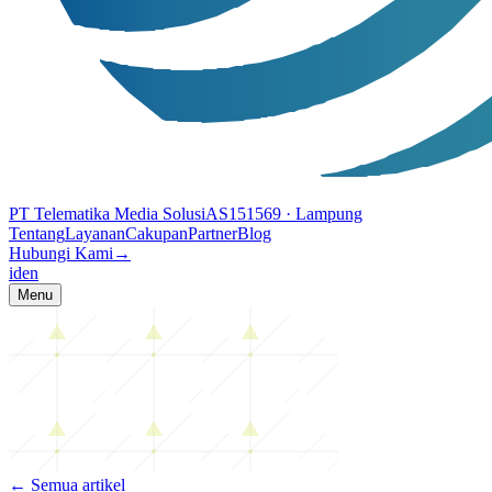
PT Telematika Media Solusi
AS151569
· Lampung
Tentang
Layanan
Cakupan
Partner
Blog
Hubungi Kami
→
id
en
Menu
← Semua artikel